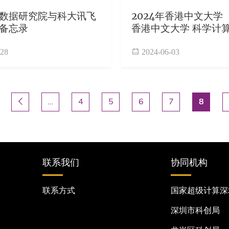
数据研究院与科大讯飞
2024年香港中文大学
备忘录
香港中文大学 科学计
习联合暑期学校报名通
-28
2024-06-03
页
 首页
前一页
‹ 上一个
…
页面
4
页面
5
页面
6
页面
7
当前页
8

联系我们
协同机构
联系方式
国家超级计算深
深圳市科创局