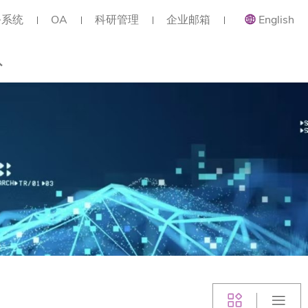
务系统
OA
科研管理
企业邮箱
English
总览
类职位
类职位
类职位