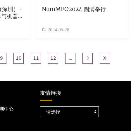
（深圳）-
NumMFC·2024 圆满举行
算与机器学
知
2024-05-28
页面
9
页面
10
页面
11
页面
12
…
下一页
下一个 ›
末页
尾页 »


友情链接
圳中心