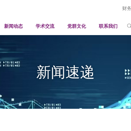
财
深圳国际工业与应用数学中心
新闻速递
学术论坛
人才招聘
岗位
国家健康医疗大数据研究院（深圳）
广东省智能工业孪生与优化工程技术研究中心
媒体聚焦
学术报告
联系方式
科研
新闻动态
学术交流
党群文化
联系我们
平台
司法部法治大数据与智能装备应用研究重点实验室
广东省科技专家工作站
影像刊物
学生培养
视频
工程
广东省科普教育基地
采购招标公开信息
学人风采
期刊
行政
科普中心
新闻速递