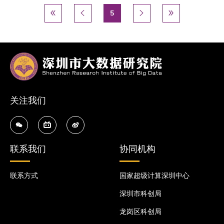
分页
首页
« 首页
前一页
‹ 上一个
当前页
5
下一页
下一个 ›
末页
尾页 »




关注我们
联系我们
协同机构
联系方式
国家超级计算深圳中心
深圳市科创局
龙岗区科创局