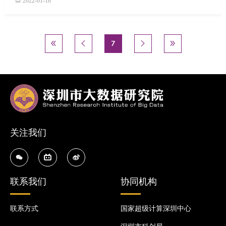
2022-01-18
分页
首页
« 首页
前一页
‹ 上一个
当前页
7
下一页
下一个 ›
末页
尾页 »




关注我们
联系我们
协同机构
联系方式
国家超级计算深圳中心