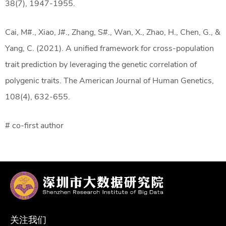
38(7), 1947-1955.
Cai, M#., Xiao, J#., Zhang, S#., Wan, X., Zhao, H., Chen, G., &
Yang, C. (2021). A unified framework for cross-population
trait prediction by leveraging the genetic correlation of
polygenic traits. The American Journal of Human Genetics,
108(4), 632-655.
# co-first author
关注我们