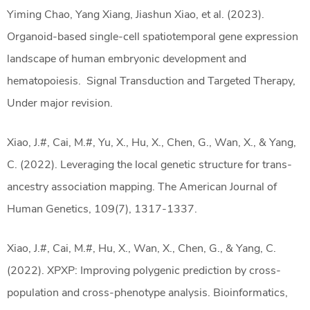
Yiming Chao, Yang Xiang, Jiashun Xiao, et al. (2023).
Organoid-based single-cell spatiotemporal gene expression
landscape of human embryonic development and
hematopoiesis. Signal Transduction and Targeted Therapy,
Under major revision.
Xiao, J.#, Cai, M.#, Yu, X., Hu, X., Chen, G., Wan, X., & Yang,
C. (2022). Leveraging the local genetic structure for trans-
ancestry association mapping. The American Journal of
Human Genetics, 109(7), 1317-1337.
Xiao, J.#, Cai, M.#, Hu, X., Wan, X., Chen, G., & Yang, C.
(2022). XPXP: Improving polygenic prediction by cross-
population and cross-phenotype analysis. Bioinformatics,