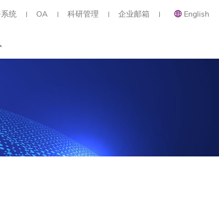
务系统
OA
科研管理
企业邮箱
English
总览
类职位
类职位
类职位