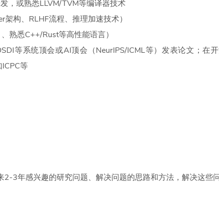
算开发，或熟悉LLVM/TVM等编译器技术
rmer架构、RLHF流程、推理加速技术）
熟悉C++/Rust等高性能语言）
OSDI等系统顶会或AI顶会（NeurIPS/ICML等）发表论文；在开源社
CPC等
来2-3年感兴趣的研究问题、解决问题的思路和方法，解决这些问