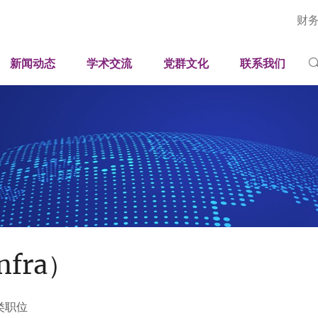
财
深圳国际工业与应用数学中心
新闻速递
学术论坛
人才招聘
岗位
国家健康医疗大数据研究院（深圳）
广东省智能工业孪生与优化工程技术研究中心
媒体聚焦
学术报告
联系方式
科研
新闻动态
学术交流
党群文化
联系我们
平台
司法部法治大数据与智能装备应用研究重点实验室
广东省科技专家工作站
影像刊物
学生培养
视频
工程
广东省科普教育基地
采购招标公开信息
学人风采
期刊
行政
科普中心
nfra）
类职位