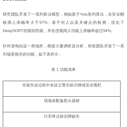
研究团队开发了一系列算法模型，例如基于Yolo系列算法，在安全帽
检测上准确率大于97%；基于对人以及关键点的检测，优化了
DeepSORT的跟踪性能，并在违规闯入功能上准确率超过94%。
针对发电站这一类场所，根据大量调研及分析，研发团队开发了一系
列场景相关的功能，如下表所示：
表 1 功能清单
吊装作业过程中未设立警示标示牌或安全围栏
现场未配备防火器材
行车终点标识牌缺失