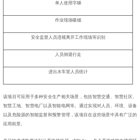
单人使用字梯
作业现场吸烟
安全监督人员违规离开工作现场等识别
人员倒退行走
进出水车室人员统计
该项目可应用于多种安全生产相关场景，包括智慧交通、智慧社区、
智慧工地、智慧电厂以及智能电网等。通过实现对人员、环境、设备
以及危险源的智能监督和预警管理，该项目在这些场景中具有广泛的
应用前景。