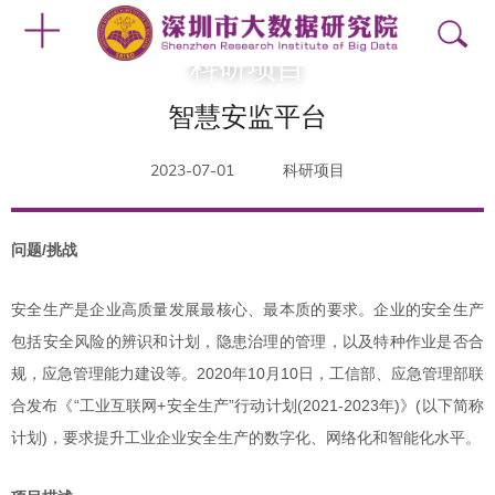
科研项目
智慧安监平台
2023-07-01
科研项目
问题/挑战
安全生产是企业高质量发展最核心、最本质的要求。企业的安全生产
包括安全风险的辨识和计划，隐患治理的管理，以及特种作业是否合
规，应急管理能力建设等。2020年10月10日，工信部、应急管理部联
合发布《“工业互联网+安全生产”行动计划(2021-2023年)》(以下简称
计划)，要求提升工业企业安全生产的数字化、网络化和智能化水平。