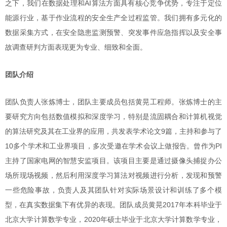
之下，我们在数据处理和AI算法方面具有核心竞争优势，专注于定位
能源行业，基于作业流程的安全生产全过程监管。我们拥有多元化的
数据采集方式，在安全隐患监测预警、突发事件应急指挥以及安全事
故调查研判方面表现更为专业、细致和全面。
团队介绍
团队负责人张炼博士，团队主要成员包括黄晃工程师。张炼博士的主
要研究方向包括数值模拟和深度学习，特别是流固耦合和计算机视觉
的算法研究及其在工业界的应用，共发表学术论文9篇，主持和参与了
10多个学术和工业界项目，多次受邀在学术会议上做报告。曾作为PI
主持了国家电网的智慧安监项目。该项目主要是通过摄像头捕捉办公
场所现场视频，然后利用深度学习算法对视频进行分析，发现和预警
一些危险事故，负责人及其团队针对实际场景设计和训练了多个模
型，在真实数据集下有优异的表现。团队成员黄晃2017年本科毕业于
北京大学计算数学专业，2020年硕士毕业于北京大学计算数学专业，