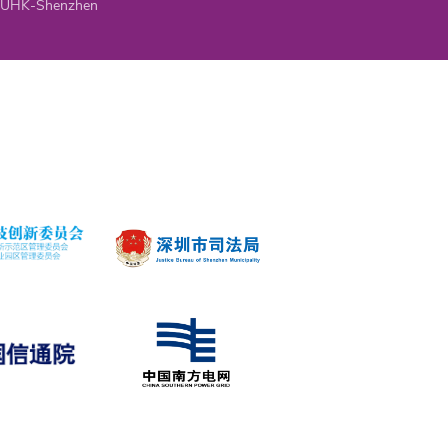
CUHK-Shenzhen
cy Helmholtz
ersus
ce Transmission
ons