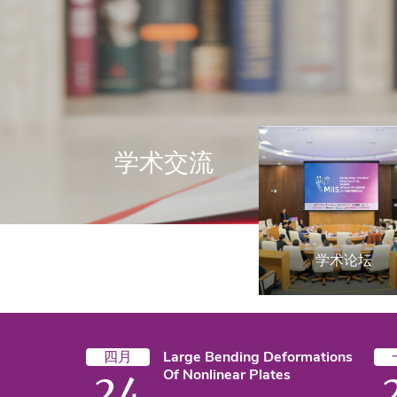
学术交流
学术论坛
四月
Large Bending Deformations
Of Nonlinear Plates
24