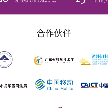
RB 309A, CHUK-Shenzhen
TD 115, 
Language Models
Frequen
Problems: PML V
Impedan
Conditi
合作伙伴