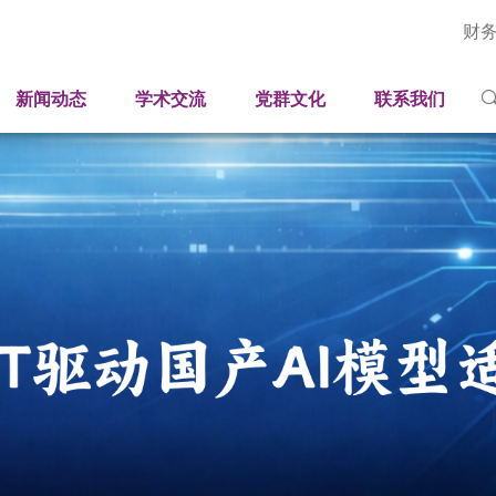
财
深圳国际工业与应用数学中心
新闻速递
学术论坛
人才招聘
岗位
国家健康医疗大数据研究院（深圳）
广东省智能工业孪生与优化工程技术研究中心
媒体聚焦
学术报告
联系方式
科研
新闻动态
学术交流
党群文化
联系我们
平台
司法部法治大数据与智能装备应用研究重点实验室
广东省科技专家工作站
影像刊物
学生培养
视频
工程
广东省科普教育基地
采购招标公开信息
学人风采
期刊
行政
科普中心