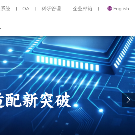
务系统
OA
科研管理
企业邮箱
English
总览
类职位
类职位
类职位