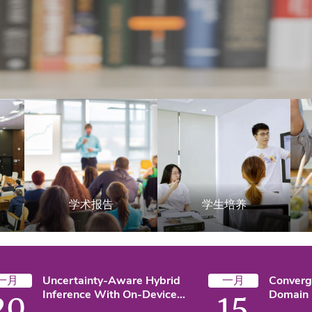
学术报告
学生培养
一月
Uncertainty-Aware Hybrid
一月
Converg
Inference With On-Device
Domain 
20
15
Small And Remote Large
Methods